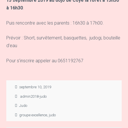
15 septembre 2019 au dojo de Coye la forêt à 13h30
à 16h30
.
Puis rencontre avec les parents : 16h30 à 17h00.
Prévoir : Short, survêtement, basquettes,
judogi, bouteille
d’eau
Pour s’inscrire appeler au 0651192767
septembre 10, 2019
admin2018-judo
Judo
groupe excellence
,
judo